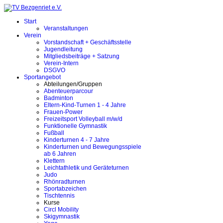
Start
Veranstaltungen
Verein
Vorstandschaft + Geschäftsstelle
Jugendleitung
Mitgliedsbeiträge + Satzung
Verein-Intern
DSGVO
Sportangebot
Abteilungen/Gruppen
Abenteuerparcour
Badminton
Eltern-Kind-Turnen 1 - 4 Jahre
Frauen-Power
Freizeitsport Volleyball m/w/d
Funktionelle Gymnastik
Fußball
Kinderturnen 4 - 7 Jahre
Kinderturnen und Bewegungsspiele
ab 6 Jahren
Klettern
Leichtathletik und Geräteturnen
Judo
Rhönradturnen
Sportabzeichen
Tischtennis
Kurse
Circl Mobility
Skigymnastik